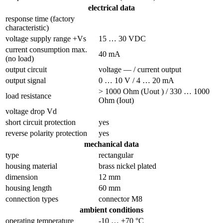
electrical data
response time (factory
characteristic)
voltage supply range +Vs
15 … 30 VDC
current consumption max.
40 mA
(no load)
output circuit
voltage — / current output
output signal
0 … 10 V / 4 … 20 mA
> 1000 Ohm (Uout ) / 330 … 1000
load resistance
Ohm (Iout)
voltage drop Vd
short circuit protection
yes
reverse polarity protection
yes
mechanical data
type
rectangular
housing material
brass nickel plated
dimension
12 mm
housing length
60 mm
connection types
connector M8
ambient conditions
operating temperature
-10 … +70 °C